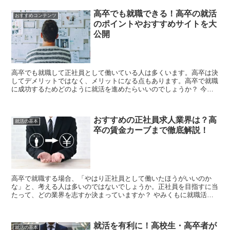
高卒でも就職できる！高卒の就活
おすすめコンテンツ
のポイントやおすすめサイトを大
公開
高卒でも就職して正社員として働いている人は多くいます。高卒は決
してデメリットではなく、メリットになる点もあります。高卒で就職
に成功するためどのように就活を進めたらいいのでしょうか？ 今回
は高卒の就活のポイントやおすすめサイトを紹介します。...
おすすめの正社員求人業界は？高
就活の基本
卒の賃金カーブまで徹底解説！
高卒で就職する場合、「やはり正社員として働いたほうがいいのか
な」と、考える人は多いのではないでしょうか。正社員を目指すに当
たって、どの業界を志すか決まっていますか？ やみくもに就職活動
するよりも、正社員の求人が多い業界を把握しておくと効率...
就活を有利に！高校生・高卒者が
就活の基本