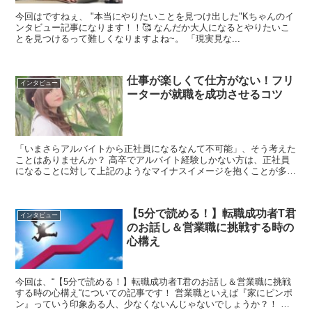
今回はですねぇ、 "本当にやりたいことを見つけ出した"Kちゃんのイ
ンタビュー記事になります！！🥰 なんだか大人になるとやりたいこ
とを見つけるって難しくなりますよね~。 「現実見な...
仕事が楽しくて仕方がない！フリ
インタビュー
ーターが就職を成功させるコツ
「いまさらアルバイトから正社員になるなんて不可能」、そう考えた
ことはありませんか？ 高卒でアルバイト経験しかない方は、正社員
になることに対して上記のようなマイナスイメージを抱くことが多い
のではないでしょうか。 しかし、高卒でも「気持ち」...
【5分で読める！】転職成功者T君
インタビュー
のお話し＆営業職に挑戦する時の
心構え
今回は、“【5分で読める！】転職成功者T君のお話し＆営業職に挑戦
する時の心構え“についての記事です！ 営業職といえば『家にピンポ
ン』っていう印象ある人、少なくないんじゃないでしょうか？！ 投