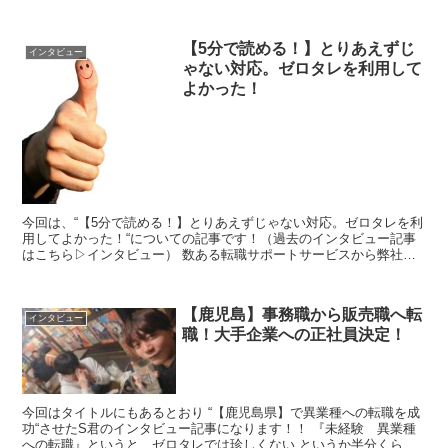
稿者も実はそうでした・・・ 知れ...
【5分で読める！】とりあえずじ
インタビュー
ゃない対応。ゼロタレを利用して
よかった！
今回は、“【5分で読める！】とりあえずじゃない対応。ゼロタレを利
用してよかった！“についての記事です！（過去のインタビュー記事
はこちら▷インタビュー） 数ある転職サポートサービスから弊社ゼ
ロタレを選んでくれた理由は『とりあえず...
【鹿児島】事務職から販売職へ転
インタビュー
職！大手企業への正社員決定！
今回はタイトルにもあるとおり “【鹿児島県】で異業種への転職を成
功“させたS君のインタビュー記事になります！！ 『未経験 異業種
への転職』というと、ゼロタレでは珍しくない というか半分くらい