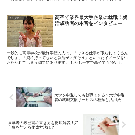
の方がそうなのですが、その事実...
高卒で業界最大手企業に就職！就
インタビュー
活成功者の本音をインタビュー
一般的に高等学校が最終学歴の人は、「できる仕事が限られてくるん
でしょ」「資格持ってないと就活が大変そう」といったイメージをい
ただかれてしまう傾向にあります。 しかし一方で高卒でも“安定した
職”“キャリアアップが目指せる仕事”に巡り合えるこ...
大学を中退しても就職できる？大学中退
者の就職支援サービスの種類と活用法
高卒者の履歴書の書き方を徹底解説！好
印象を与える作成方法は？