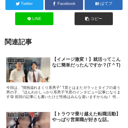
Twitter
Facebook
はてブ
LINE
コピー
関連記事
【イメージ激変！】就活ってこん
インタビュー
なに簡単だったんですか？(T ^ T)
今回は、"情熱溢れまくり系男子" T君とはまたガラッとタイプの違う
男の子、 "ほんわかしっかり系男子"K君のインタビュー記事になりま
す🤤 前回の記事にも書いたけど性格はみんな違いますからね！ 性別
じゃな...
【トラウマ乗り越えた転職活動】
インタビュー
やっぱり営業職が好きな話。