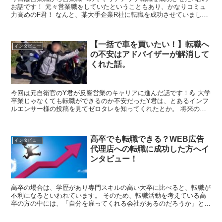
お話です！ 元々営業職をしていたということもあり、かなりコミュ
力高めのF君！ なんと、某大手企業R社に転職を成功させていました
👏 そんなF君も転職活動で...
【一括で車を買いたい！】転職へ
インタビュー
の不安はアドバイザーが解消して
くれた話。
今回は元自衛官のY君が反響営業のキャリアに進んだ話です！💪 大学
卒業じゃなくても転職ができるのか不安だったY君は、とあるインフ
ルエンサー様の投稿を見てゼロタレを知ってくれたとか。 将来の目
標は一括で車を買うことと！の...
高卒でも転職できる？WEB広告
インタビュー
代理店への転職に成功した方へイ
ンタビュー！
高卒の場合は、学歴があり専門スキルの高い大卒に比べると、転職が
不利になるといわれています。 そのため、転職活動を考えている高
卒の方の中には、「自分を雇ってくれる会社があるのだろうか」とい
った不安を抱えている方もいらっしゃるのではないでしょ...