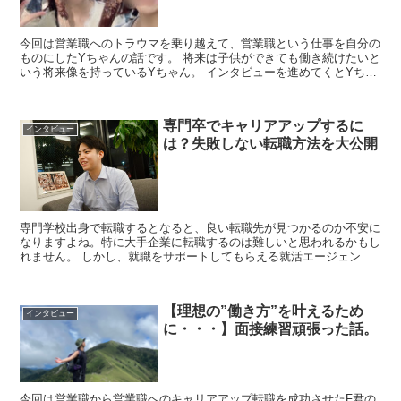
今回は営業職へのトラウマを乗り越えて、営業職という仕事を自分の
ものにしたYちゃんの話です。 将来は子供ができても働き続けたいと
いう将来像を持っているYちゃん。 インタビューを進めてくとYちゃ
んの闘志を探ることが出来ました...
専門卒でキャリアアップするに
インタビュー
は？失敗しない転職方法を大公開
専門学校出身で転職するとなると、良い転職先が見つかるのか不安に
なりますよね。特に大手企業に転職するのは難しいと思われるかもし
れません。 しかし、就職をサポートしてもらえる就活エージェント
なら大手企業に就職することもできます！ 今回は、就...
【理想の”働き方”を叶えるため
インタビュー
に・・・】面接練習頑張った話。
今回は営業職から営業職へのキャリアアップ転職を成功させたF君の