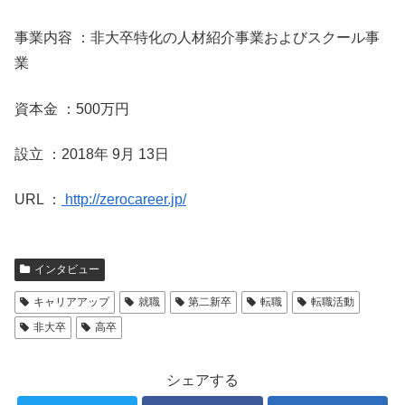
事業内容 ：非大卒特化の人材紹介事業およびスクール事
業
資本金 ：500万円
設立 ：2018年 9月 13日
URL ：
http://zerocareer.jp/
インタビュー
キャリアアップ
就職
第二新卒
転職
転職活動
非大卒
高卒
シェアする